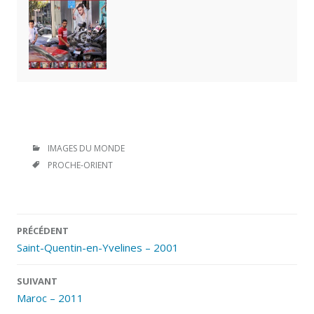
CATÉGORIES
IMAGES DU MONDE
ÉTIQUETTES
PROCHE-ORIENT
Navigation
PRÉCÉDENT
des
Saint-Quentin-en-Yvelines – 2001
articles
SUIVANT
Maroc – 2011