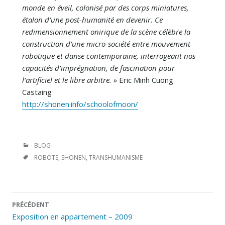
monde en éveil, colonisé par des corps miniatures,
étalon d’une post-humanité en devenir. Ce
redimensionnement onirique de la scène célèbre la
construction d’une micro-société entre mouvement
robotique et danse contemporaine, interrogeant nos
capacités d’imprégnation, de fascination pour
l’artificiel et le libre arbitre. »
Eric Minh Cuong
Castaing
http://shonen.info/schoolofmoon/
CATÉGORIES
BLOG
ÉTIQUETTES
ROBOTS
,
SHONEN
,
TRANSHUMANISME
Navigation
PRÉCÉDENT
des
Exposition en appartement – 2009
articles