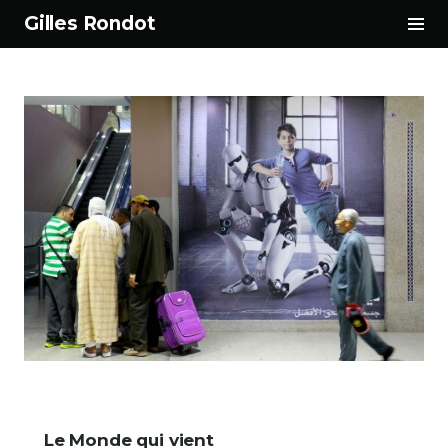
Tog
Gilles Rondot
Sid
Aller
au
contenu
principal
Le Monde qui vient