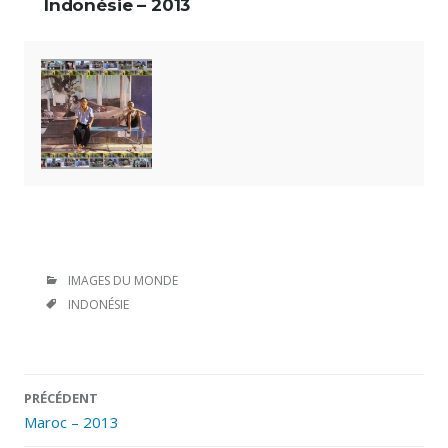
Indonésie – 2013
CATÉGORIES
IMAGES DU MONDE
ÉTIQUETTES
INDONÉSIE
Navigation
PRÉCÉDENT
des
Maroc – 2013
articles