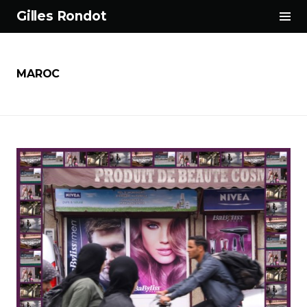
Tog
Gilles Rondot
Sid
Aller
au
contenu
MAROC
principal