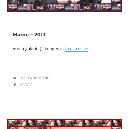
Maroc – 2013
Maroc
Voir a galerie (4 images)…
Lire la suite
–
2013
CATÉGORIES
IMAGES DU MONDE
ÉTIQUETTES
MAROC