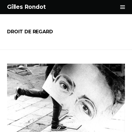
Tog
Gilles Rondot
Sid
Aller
au
contenu
DROIT DE REGARD
principal