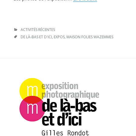
/
Lille
/
De
CATÉGORIES
ACTIVITÉS RÉCENTES
là-
ÉTIQUETTES
DE LÀ-BAS ET D'ICI
,
EXPOS
,
MAISON FOLIES WAZEMMES
bas
et
d’ici
#
2
–
Exposition
à
la
Maison
Folie
Wazemmes