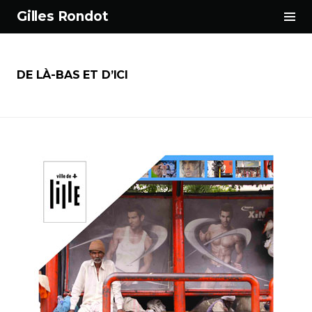
Tog
Gilles Rondot
Sid
Aller
au
contenu
DE LÀ-BAS ET D’ICI
principal