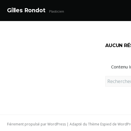
Gilles Rondot
Plasticien
Aller
au
contenu
principal
AUCUN RÉ
Contenu I
Rechercher :
Fièrement propulsé par WordPress
|
Adapté du Thème Espied de
WordPr